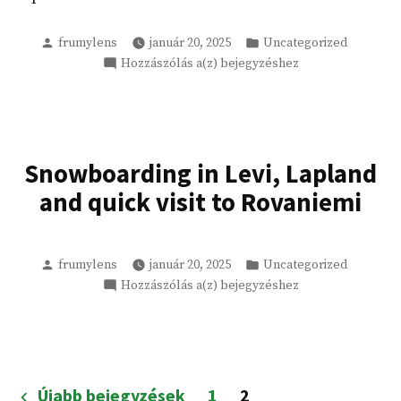
Szerző
Kategória:
frumylens
január 20, 2025
Uncategorized
My
Hozzászólás a(z)
bejegyzéshez
adventures
in
Finland
Snowboarding in Levi, Lapland
and quick visit to Rovaniemi
Szerző
Kategória:
frumylens
január 20, 2025
Uncategorized
Snowboarding
Hozzászólás a(z)
bejegyzéshez
in
Levi,
Lapland
and
Bejegyzés
quick
Újabb bejegyzések
1
2