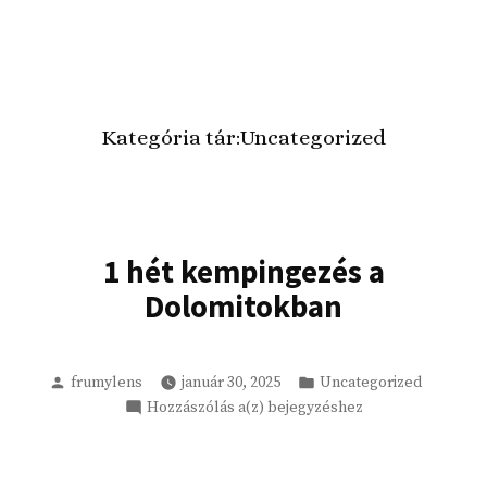
Kategória tár:
Uncategorized
1 hét kempingezés a
Dolomitokban
Szerző
Kategória:
frumylens
január 30, 2025
Uncategorized
1
Hozzászólás a(z)
bejegyzéshez
hét
kempingezés
a