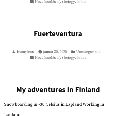
Cicaszitterkedés
Hozzászólás a(z)
bejegyzéshez
Németországban,
egy
kis
Liechtenstein,
Svájc
Fuerteventura
és
Ausztria
látogatással
Szerző
Kategória:
frumylens
január 30, 2025
Uncategorized
Fuerteventura
Hozzászólás a(z)
bejegyzéshez
My adventures in Finland
Snowboarding in -30 Celsius in Lapland Working in
Lapland