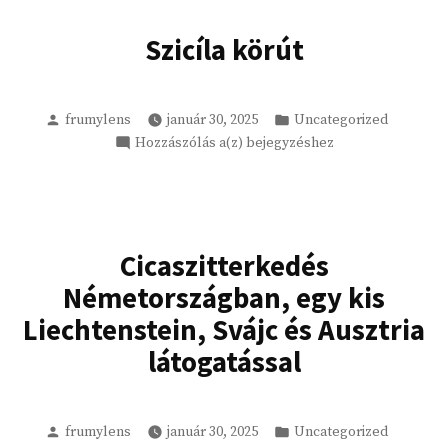
Dolomitokban
Szicíla körút
Szerző
Kategória:
frumylens
január 30, 2025
Uncategorized
Szicíla
Hozzászólás a(z)
bejegyzéshez
körút
Cicaszitterkedés
Németországban, egy kis
Liechtenstein, Svájc és Ausztria
látogatással
Szerző
Kategória:
frumylens
január 30, 2025
Uncategorized