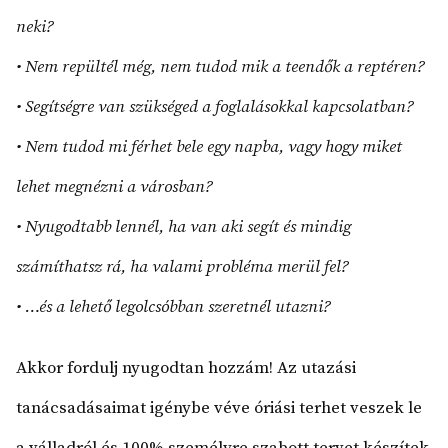
neki?
• Nem repültél még, nem tudod mik a teendők a reptéren?
• Segítségre van szükséged a foglalásokkal kapcsolatban?
• Nem tudod mi férhet bele egy napba, vagy hogy miket
lehet megnézni a városban?
• Nyugodtabb lennél, ha van aki segít és mindig
számíthatsz rá, ha valami probléma merül fel?
• …és a lehető legolcsóbban szeretnél utazni?
Akkor fordulj nyugodtan hozzám! Az utazási
tanácsadásaimat igénybe véve óriási terhet veszek le
a válladról és 100% személyre szabott tervet készítek