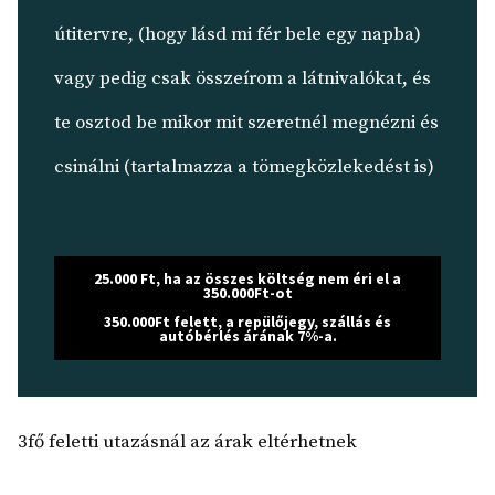
útitervre, (hogy lásd mi fér bele egy napba)
vagy pedig csak összeírom a látnivalókat, és
te osztod be mikor mit szeretnél megnézni és
csinálni (tartalmazza a tömegközlekedést is)
25.000 Ft, ha az összes költség nem éri el a
350.000Ft-ot
350.000Ft felett, a repülőjegy, szállás és
autóbérlés árának 7%-a.
3fő feletti utazásnál az árak eltérhetnek