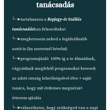
tanácsadás
╰┈➤tartalmazza a
Repjegy-és Szállás
tanácsadás
ban felsoroltakat
╰┈➤megkeresem neked a legideálisabb
autót is (ha szeretnél bérelni)
╰┈➤programajánló: 100%-ig a te álmaidnak,
vágyaidnak megfelelő programokat keresek
az adott ország lehetőségeivel élve + saját
tanács, hogy mit érdemes megnézni+
étterem ajánlás
╰┈➤választhatsz, hogy szükséged van-e napi