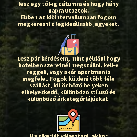
lesz egy tól-ig dátumra és hogy hány
napra utaztok.
Ebben az időintervallumban fogom
megkeresni a legideálisabb jegyeket.
Lesz pár kérdésem, mint például hogy
hotelben szeretnél megszállni, kell-e
reggeli, vagy akár apartman is
megfelel. Fogok küldeni több féle
szállást, különböző helyeken
elhelyezkedő, különböző stílusú és
különböző árkategóriájúakat.
Ha sikerült választani, akkor