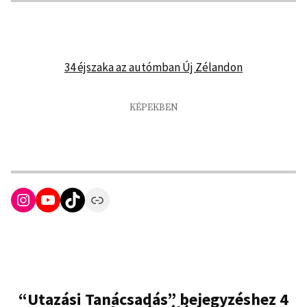
34 éjszaka az autómban Új Zélandon
KÉPEKBEN
Instagram
YouTube
TikTok
Link
“
Utazási Tanácsadás
” bejegyzéshez 4