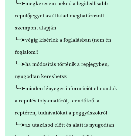
╰┈➤megkeresem neked a legideálisabb
repülőjegyet az általad meghatározott
szempont alapján
╰┈➤végig kísérlek a foglalásban (nem én
foglalom!)
╰┈➤ha módosítás történik a repjegyben,
nyugodtan kereshetsz
╰┈➤minden lényeges információt elmondok
a repülés folyamatáról, teendőkről a
reptéren, tudnivalókat a poggyászokról
╰┈➤az utazásod előtt és alatt is nyugodtan