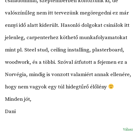
családommal, szeptemberben költöztünk ki, de
valószínűleg nem itt tervezünk megöregedni ez már
ennyi idő alatt kiderült. Hasonló dolgokat csinálok itt
jelenleg, carpenterhez köthető munkafolyamatokat
mint pl. Steel stud, ceiling installing, plasterboard,
woodwork, és a többi. Szóval átfutott a fejemen ez a
Norvégia, mindig is vonzott valamiért annak ellenére,
hogy nem vagyok egy túl hidegtűrő élőlény
Minden jót,
Dani
Válasz