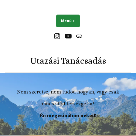
Ugrás
a
Utazási tanácsadás FruMyLens
tartalomhoz
Menü
+
expanded
collapsed
Instagram
https://www.youtube.com/cha
Tiktok
ZP_31bbd8mFqilw?
view_as=subscriber
Utazási Tanácsadás
Nem szeretsz, nem tudod hogyan, vagy csak
nincs időd tervezgetni?
Én megcsinálom neked!