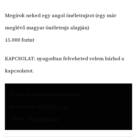
Megírok neked egy angol önéletrajzot (egy már
meglévő magyar önéletrajz alapján)
15.000 forint
KAPCSOLAT: nyugodtan felveheted velem bárhol a
kapcsolatot.
Email: nyesofruzsi@gmail.com
Instagram :
@FruMyLens
Tiktok:
@FruMyLens