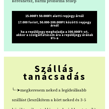
kereshetsz, bármi probléma fellép
15.000Ft 50.000Ft alatti repjegy árnál
17.000 forint, 50.000-300.000Ft közötti repjegy
árnál
ha a repülőjegy meghaladja a 300.000Ft-ot,
akkor a szolgáltatásom ára a repülőjegy árának
6%-a
Szállás
tanácsadás
╰┈➤megkeresem neked a legideálisabb
szállást (leszűkítem a kört neked és 3-5