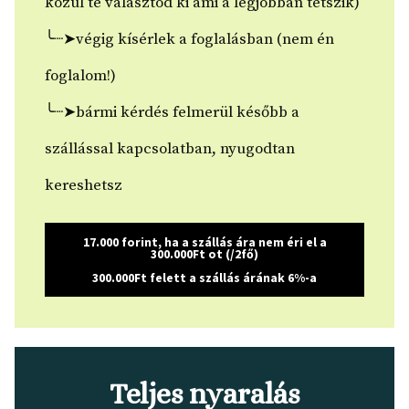
közül te választod ki ami a legjobban tetszik)
╰┈➤végig kísérlek a foglalásban (nem én
foglalom!)
╰┈➤bármi kérdés felmerül később a
szállással kapcsolatban, nyugodtan
kereshetsz
17.000 forint, ha a szállás ára nem éri el a
300.000Ft ot (/2fő)
300.000Ft felett a szállás árának 6%-a
Teljes nyaralás